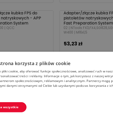
łącze kubka FPS do
Adapter/złącze kubka F
250772
w natryskowych - APP
pistoletów natryskowych
aration System
Fast Preparation System
500 | QCC
02 | NTools FX3,FX4,SG828,SG
W400 | M16x1,5
53,23 zł
strona korzysta z plików cookie
mycia pistoletów NTools
Adapter/złącze kubka F
250770
pistoletów natryskowych
pliki cookie, aby oferować funkcje społecznościowe, analizować ruch w nasze
Fast Preparation System
ów
rsonalizować treści i reklamy. Informacje o tym, jak korzystasz z naszej witry
15 | NTools FX1 i FX2, DeVilbiss
artnerom społecznościowym, reklamowym i analitycznym. Partnerzy mogą p
| 3/8 BSP
nymi danymi otrzymanymi od Ciebie lub uzyskanymi podczas korzystania z ich
53,23 zł
a wszystkie