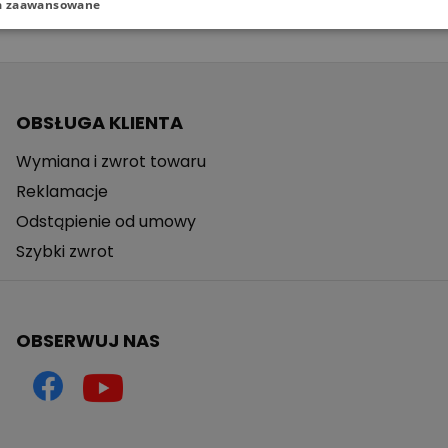
a zaawansowane
OBSŁUGA KLIENTA
Wymiana i zwrot towaru
Reklamacje
Odstąpienie od umowy
Szybki zwrot
OBSERWUJ NAS