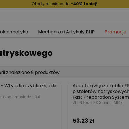
Oferty miesiąca do
-40% taniej!
tokosmetyka
Mechanika i Artykuły BHP
Promocje
natryskowego
rii znaleziono 9 produktów
1 - Wtyczka szybkozłączki
Adapter/złącze kubka F
250774
pistoletów natryskowych
Fast Preparation System
rzny | mosiądz | 1/4
21 | NTools FX 3 mini | M14x1
53,23 zł