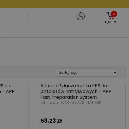
0
0,00 zł
PS do
Adapter/złącze kubka FPS do
250771
 - APP
pistoletów natryskowych - APP
Fast Preparation System
43 | Iwata WS400 i AZ3 | 1/4 BSP
53,23 zł