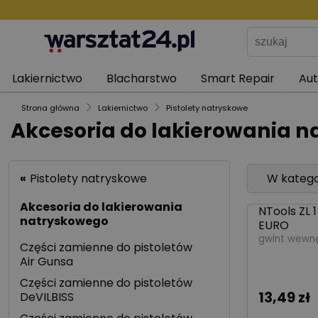
Lakiernictwo
Blacharstwo
Smart Repair
Au
Strona główna
Lakiernictwo
Pistolety natryskowe
Akcesoria do lakierowania 
«
Pistolety natryskowe
W katego
Akcesoria do lakierowania
NTools ZL 
389257
natryskowego
EURO
gwint wewnęt
Części zamienne do pistoletów
Air Gunsa
Części zamienne do pistoletów
13,49 zł
DeVILBISS